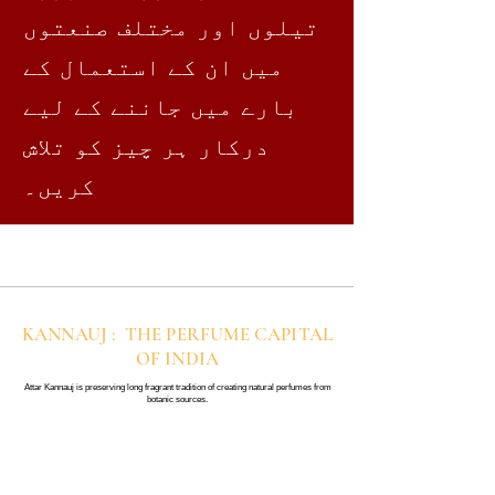
تیلوں اور مختلف صنعتوں
میں ان کے استعمال کے
بارے میں جاننے کے لیے
درکار ہر چیز کو تلاش
کریں۔
KANNAUJ : THE PERFUME CAPITAL
OF INDIA
Attar Kannauj is preserving long fragrant tradition of creating natural perfumes from
botanic sources.