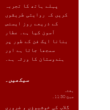
پہلے ہاتھ کا تجربہ
کریں کہ روایتی طریقوں
کے ذریعے روز ایسنس
آسون کیا ہے۔ عطار
بنانا ایک فن کے طور پر
سمجھا جاتا ہے اور
ہندوستان کا ورثہ ہے۔
سیکھیں۔
ہفتہ
صبح 11:30۔
گلاب کی خوشبوؤں ، ضروری