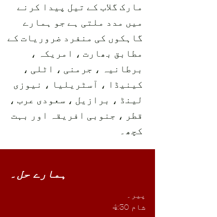
مارک گلاب کے تیل پیدا کرنے
میں مدد ملتی ہے جو ہمارے
گاہکوں کی منفرد ضروریات کے
مطابق بھارت ، امریکہ ،
برطانیہ ، جرمنی ، اٹلی ،
کینیڈا ، آسٹریلیا ، نیوزی
لینڈ ، برازیل ، سعودی عرب ،
قطر ، جنوبی افریقہ اور بہت
کچھ۔
ہمارے حل۔
پیر۔
شام 4:30