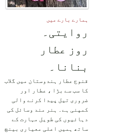
ہمارے بارے میں
روایتی۔
روز عطار
بنانا۔
قنوج عطار ہندوستان میں گلاب
کا سب سے بڑا ، عطار اور
ضروری تیل پیدا کرنے والی
کمپنی ہے۔ ہنر مند وسائل کی
دہائیوں کی طویل مہارت کے
ساتھ ہمیں اعلی معیاری بینچ