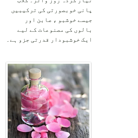
تیار کردہ روز واٹر۔ گلاب
پانی خوبصورتی کی ترکیبیں
جیسے خوشبو ، صابن اور
بالوں کی مصنوعات کے لیے
ایک خوشبودار قدرتی جزو ہے۔