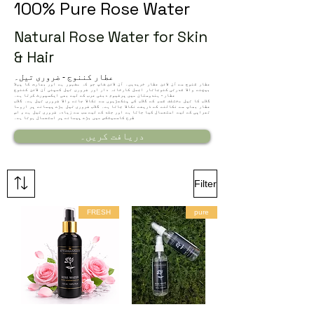
100% Pure Rose Water
Natural Rose Water for Skin
& Hair
عطار کننوج - ضروری تیل۔
عطار قنوج سے آن لائن عطار خریدیں۔ آن لائن شاپ جو کہ مشہور ہے اور بھارت کا پہلا
بیچنے والا قدرتی کنوجاتار اجمل کارخانہ دار اور ضروری تیل کمپنی آن لائن کننوج
عطار - ہندوستان میں پرفیوم دبئی عرب کے لیے بھی ایکسپورٹ کرتا ہے۔
گلاب کا تیل مختلف قسم کے گلاب کی پنکھڑیوں سے نکالا جانے والا ضروری تیل ہے۔ گلاب
عطار بھاپ سے نکالنے کے ذریعے نکالا جاتا ہے۔ گلاب ضروری تیل بڑے پیمانے پر اروما
تھراپی کے لیے استعمال کیا جاتا ہے اور جلد کے لیے سب سے زیادہ ضروری تیل ہے ، اس
طرح کاسمیٹکس میں بڑے پیمانے پر استعمال ہوتا ہے۔
دریافت کریں۔
Filter
FRESH
pure