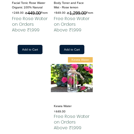
Facial Tonic Rose Water
Body Toner and Face
Organic 100% Narural
Mist - Rose lemon
₹449.00
₹1,299.00
Regular Price
Sale Price
Regular Price
Sale Price
₹248.00
From
₹849.00
From
Free Rose Water
Free Rose Water
on Orders
on Orders
Above ₹1,999
Above ₹1,999
Add to Cart
Add to Cart
Kewra Water
Kewra Water
Price
₹449.00
Free Rose Water
on Orders
Above ₹1,999