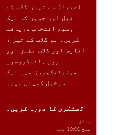
احتیاط سے تیار گلاب کے
تیل اور جوہر کا ایک
وسیع انتخاب دریافت
کریں۔ ہم گلاب کے تیل ،
اٹارس اور گلاب مطلق اور
روز ہائیڈروسول
مینوفیکچررز میں ایک
سرخیل کمپنی ہیں۔
ڈسٹلری کا دورہ کریں۔
منگل
صبح 10:00 بجے