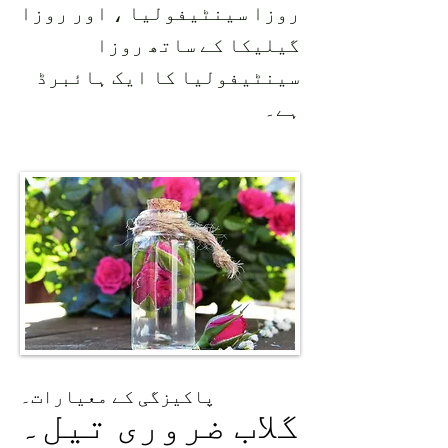
روزا سینٹیفولیا ، اور روزا
گیلیکا کے ساتھ روزا
سینٹیفولیا کا ایک ہائبرڈ
ہے۔
پاکیزگی کے معیارات۔
گلاب ضروری تیل۔