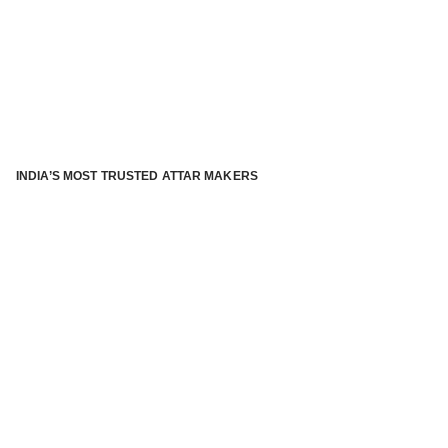
INDIA’S MOST TRUSTED ATTAR MAKERS
®
ABOUT ATTAR KANNAUJ
Kannauj Attar and kannauj perfume, Attar kannauj
is fast