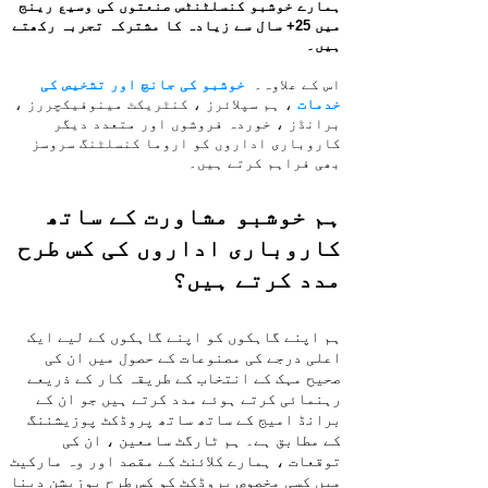
ہمارے خوشبو کنسلٹنٹس صنعتوں کی وسیع رینج
میں 25+ سال سے زیادہ کا مشترکہ تجربہ رکھتے
ہیں۔
اس کے علاوہ۔
خوشبو کی جانچ اور تشخیص کی
خدمات
، ہم سپلائرز ، کنٹریکٹ مینوفیکچررز ،
برانڈز ، خوردہ فروشوں اور متعدد دیگر
کاروباری اداروں کو اروما کنسلٹنگ سروسز
بھی فراہم کرتے ہیں۔
ہم خوشبو مشاورت کے ساتھ
کاروباری اداروں کی کس طرح
مدد کرتے ہیں؟
ہم اپنے گاہکوں کو اپنے گاہکوں کے لیے ایک
اعلی درجے کی مصنوعات کے حصول میں ان کی
صحیح مہک کے انتخاب کے طریقہ کار کے ذریعے
رہنمائی کرتے ہوئے مدد کرتے ہیں جو ان کے
برانڈ امیج کے ساتھ ساتھ پروڈکٹ پوزیشننگ
کے مطابق ہے۔ ہم ٹارگٹ سامعین ، ان کی
توقعات ، ہمارے کلائنٹ کے مقصد اور وہ مارکیٹ
میں کسی مخصوص پروڈکٹ کو کس طرح پوزیشن دینا