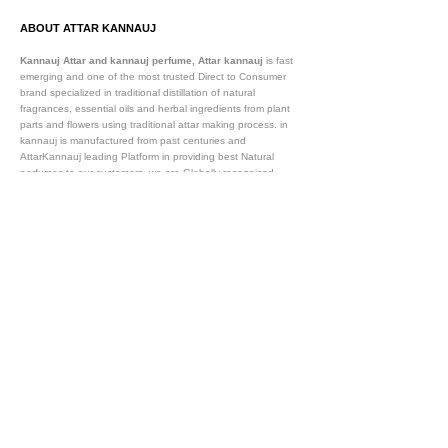
ABOUT ATTAR KANNAUJ
Kannauj Attar and kannauj perfume, Attar kannauj
is fast
emerging and one of the most trusted Direct to Consumer
brand specialized in traditional distillation of natural
fragrances, essential oils and herbal ingredients from plant
parts and flowers using traditional attar making process. in
kannauj is manufactured from past centuries and
AttarKannauj leading Platform in providing best Natural
perfumes to our customers, we are Globally recognized
Oldest Natural Attar manufacturer and exporter of and
essential oils. We are already exporting our existing clientele
in 57+ countries. Such as Saudi Arab (Dubai, Riyad,
Damman), Australia, Germany , France and many more .
Our
website attarkannauj.com provides best attar manufactued
by 100% Natural processes itself in Kannauj.
Vijay Groups
Since 1911
SOCIAL CONNECT
OUR STORE