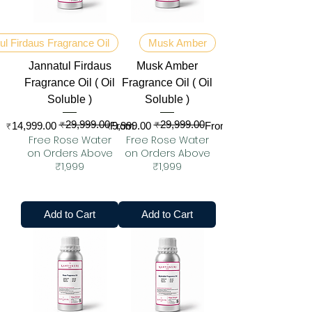
ul Firdaus Fragrance Oil
Musk Amber
Jannatul Firdaus
Musk Amber
Fragrance Oil ( Oil
Fragrance Oil ( Oil
Soluble )
Soluble )
₹29,999.00
₹29,999.00
Regular Price
Sale Price
Regular Price
Sale Price
₹14,999.00
₹9,999.00
From
From
Free Rose Water
Free Rose Water
on Orders Above
on Orders Above
₹1,999
₹1,999
Add to Cart
Add to Cart