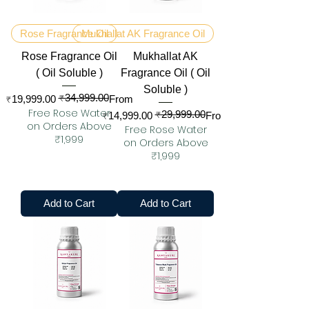
Rose Fragrance Oil
Mukhallat AK Fragrance Oil
Rose Fragrance Oil
Mukhallat AK
( Oil Soluble )
Fragrance Oil ( Oil
Soluble )
₹34,999.00
Regular Price
Sale Price
₹19,999.00
From
Free Rose Water
₹29,999.00
Regular Price
Sale Price
₹14,999.00
From
on Orders Above
Free Rose Water
₹1,999
on Orders Above
₹1,999
Add to Cart
Add to Cart