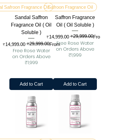
l Safroon Fragrance Oil
Safroon Fragrance Oil
Sandal Saffron
Saffron Fragrance
Fragrance Oil ( Oil
Oil ( Oil Soluble )
Soluble )
₹29,999.00
Regular Price
Sale Price
₹14,999.00
From
Free Rose Water
₹29,999.00
Regular Price
Sale Price
₹14,999.00
From
on Orders Above
Free Rose Water
₹1,999
on Orders Above
₹1,999
Add to Cart
Add to Cart