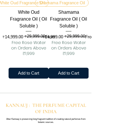
White Oud Fragrance Oil
Shamama Fragrance Oil
White Oud
Shamama
Fragrance Oil ( Oil
Fragrance Oil ( Oil
Soluble )
Soluble )
₹29,999.00
₹29,999.00
Regular Price
Sale Price
Regular Price
Sale Price
₹14,999.00
₹14,999.00
From
From
Free Rose Water
Free Rose Water
on Orders Above
on Orders Above
₹1,999
₹1,999
Add to Cart
Add to Cart
KANNAUJ : THE PERFUME CAPITAL
OF INDIA
Attar Kannauj is preserving long fragrant tradition of creating natural perfumes from
botanic sources.