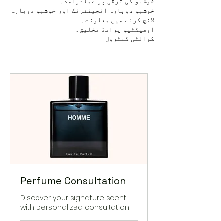
خوشبو کی ترقی پر عملدرآمد۔
خوشبو دوبارہ انجینئرنگ اور خوشبو دوبارہ
لانچ کرنے میں معاونت۔
اوفیکٹیو پرامڈ تخلیق۔
کوالٹی کنٹرول
Perfume Consultation
Discover your signature scent
with personalized consultation