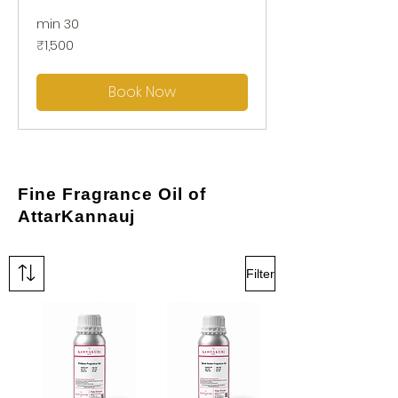
30 min
1,500
₹1,500
بھارتی
روپے
Book Now
Fine Fragrance Oil of
AttarKannauj
Filter