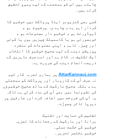
چاہتے ہیں اس کو سمجھنے کے لیے وسیع تحقیق
کرتے ہیں۔
کسی بھی کنزیومر اینڈ پروڈکٹ میں خوشبو کا
کردار اہم ہے ، چاہے وہ پرفیوم ہو ،
ڈیوڈورنٹ ہو ، خوشبو دار مصنوعات ہو ،
خوبصورتی ہو یا کاسمیٹک چیزیں ہوں یا کوئی
اور چیز۔ تاہم ، اپنی مصنوعات کو منفرد
پوزیشن دینے کے لیے صحیح خوشبو کا انتخاب
ایک تکلیف دہ کام ہے اور اسے صرف ماہرین کے
ذریعے انجام دینے کی ضرورت ہے۔
AttarKannauj.com
پر ہماری تجربہ کار ٹیم
نہ صرف آپ کے کاروبار اور پروڈکٹ کو سمجھتی
ہے ، بلکہ صحیح مارکیٹ کے ساتھ صحیح خوشبوؤں
کی نشوونما میں بھی آپ کی مدد کرتی ہے تاکہ
یہ آپ کی فروخت میں اضافہ کرے اور صارفین پر
دیرپا تاثر چھوڑے۔
تشخیص کی حمایت اور تکنیک
برانڈ اور مارکیٹ کے رجحانات کا تجزیہ
خوشبو کی حکمت عملی۔
خوشبو مختصر تحریر۔