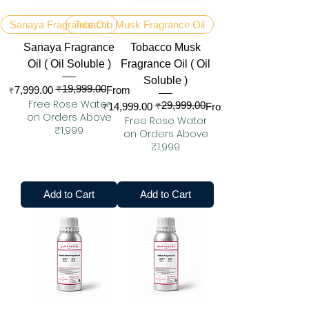
Sanaya Fragrance Oil
Tobacco Musk Fragrance Oil
Sanaya Fragrance
Tobacco Musk
Oil ( Oil Soluble )
Fragrance Oil ( Oil
Soluble )
₹19,999.00
Regular Price
Sale Price
₹7,999.00
From
Free Rose Water
₹29,999.00
Regular Price
Sale Price
₹14,999.00
From
on Orders Above
Free Rose Water
₹1,999
on Orders Above
₹1,999
Add to Cart
Add to Cart