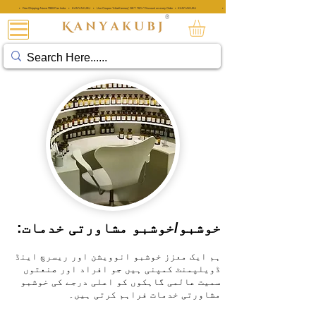
• Free Shipping Above ₹999 Pan India • KANYAKUBJ • Use Coupon 'AttarKannauj' GET "20%" Discount on every Order • KANYAKUBJ
• Free Shipping Above ₹999 Pan India • KANYAKUBJ • Use Coupon 'A
®
عطار کنجوج
خوشبو/خوشبو مشاورتی خدمات:
ہم ایک معزز خوشبو انوویشن اور ریسرچ اینڈ
ڈویلپمنٹ کمپنی ہیں جو افراد اور صنعتوں
سمیت عالمی گاہکوں کو اعلی درجے کی خوشبو
مشاورتی خدمات فراہم کرتی ہیں۔