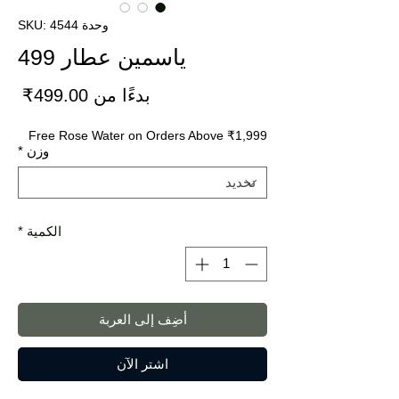
وحدة SKU: 4544
ياسمين عطار 499
سعر
بدءًا من
499.00₹
البي
Free Rose Water on Orders Above ₹1,999
وزن
*
الكمية
*
أضِف إلى العربة
اشترِ الآن