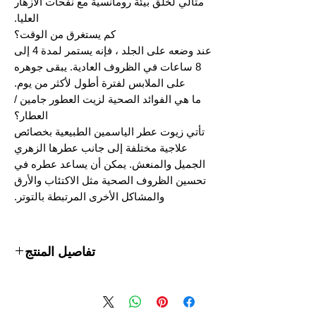
مثالي لخلق بيئة رومانسية مع نفحات الأزهار
العليا.
كم يستغرق من الوقت؟
عند وضعه على الجلد ، فإنه يستمر لمدة 4 إلى
8 ساعات في الظروف العادية. يبقى جوهره
على الملابس لفترة أطول لأكثر من يوم.
ما هي الفوائد الصحية لزيت العطور جامين /
العطار؟
تأتي زيوت عطر الياسمين الطبيعية بخصائص
علاجية مختلفة إلى جانب عطرها الزهري
الجميل والمنعش. يمكن أن يساعد عطره في
تحسين الظروف الصحية مثل الاكتئاب والأرق
والمشاكل الأخرى المرتبطة بالتوتر.
تفاصيل المنتج
جزء النبات المستخدم:
زهور
طريقة الاستخراج:
التقطير المائي
بلد المنشأ:
الهند وجنوب آسيا