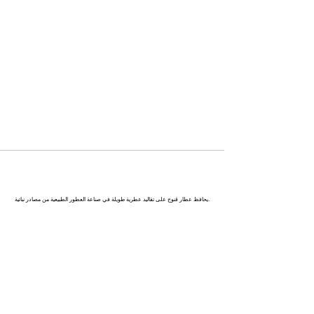
كاناج : عاصمة العطور في الهند
يحافظ عطار قنوج على تقاليد عطرية طويلة في صناعة العطور الطبيعية من مصادر نباتية.