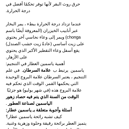
حرق روث البقر لأنها توفر تحكمًا أفضل في
درجة الحرارة.
عندما تزداد درجة الحرارة ببطء ، يمر البخار
عبر أنابيب الخيزران (المعروفة أيضًا باسم
chonga) ويمر إلى وعاء نحاسي آخر يحتوي
على زيت أساسي (عادةً زيت خشب الصندل)
يقع أسفل وعاء التقطير الأكبر الذي يحتوي
على الأزهار.
أهمية ياسمين العطار في التنجيم:
ياسمين يرتبط ب
علامة السرطان.
في علم
التنجيم ، يعتبر السرطان علامة البروج الوحيدة
التي يحكمها القمر. الوقت الذي تحكم فيه
علامة البروج هذه (في شهر يوليو) هو جزئيًا
الوقت من السنة الذي يتم فيه حصاد زهور
الياسمين لصناعة العطور
.
أسئلة وأجوبة متعلقة بـ ياسمين عطار:
كيف تشبه رائحة ياسمين عطار؟
يتميز العطر برائحة رقيقة وحلوة وزهرية وغنية.