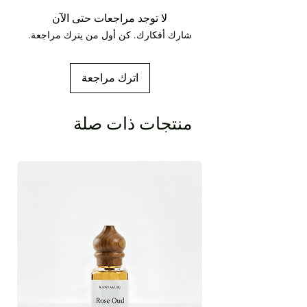
اللون:
أصفر شاحب إلى أصفر ، بني
تناسق:
واسطة
لا توجد مراجعات حتى الآن
ملاحظة العطور:
وسط
شارك أفكارك. كن أول من يترك مراجعة.
قوة الرائحة الأولية:
قوي
الرائحة:
رائحة ياسمين عطار عميقة وغنية وردية
وحادة وغريبة.
اترك مراجعة
منتجات ذات صلة