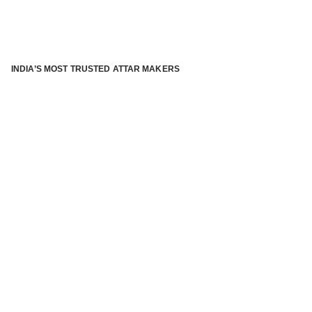
INDIA’S MOST TRUSTED ATTAR MAKERS
®
ABOUT ATTAR KANNAUJ
Kannauj Attar and kannauj perfume, Attar kannauj
is fast
emerging and one of the most trusted Direct to Consumer
brand specialized in traditional distillation of natural
fragrances, essential oils and herbal ingredients from plant
parts and flowers using traditional attar making process. in
kannauj is manufactured from past centuries and