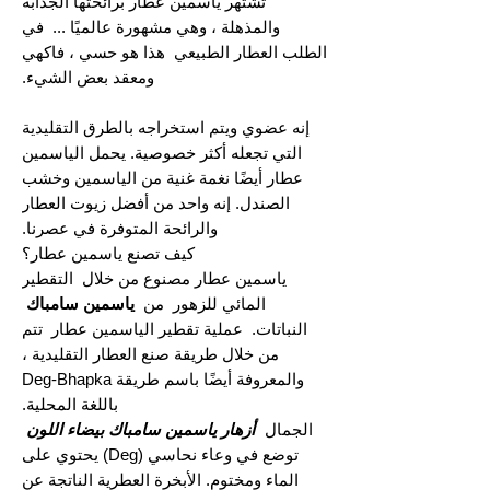
تشتهر ياسمين عطار برائحتها الجذابة
والمذهلة ، وهي مشهورة عالميًا ... في
الطلب العطار الطبيعي هذا هو حسي ، فاكهي
ومعقد بعض الشيء.
إنه عضوي ويتم استخراجه بالطرق التقليدية
التي تجعله أكثر خصوصية. يحمل الياسمين
عطار أيضًا نغمة غنية من الياسمين وخشب
الصندل. إنه واحد من أفضل زيوت العطار
والرائحة المتوفرة في عصرنا.
كيف تصنع ياسمين عطار؟
ياسمين عطار مصنوع من خلال التقطير
المائي للزهور من
ياسمين سامباك
النباتات. عملية تقطير الياسمين عطار تتم
من خلال طريقة صنع العطار التقليدية ،
والمعروفة أيضًا باسم طريقة Deg-Bhapka
باللغة المحلية.
الجمال
أزهار ياسمين سامباك بيضاء اللون
توضع في وعاء نحاسي (Deg) يحتوي على
الماء ومختوم. الأبخرة العطرية الناتجة عن