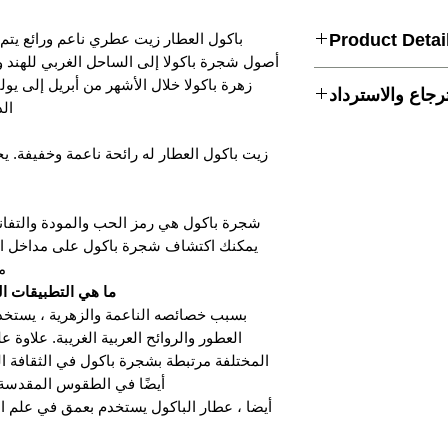
Product Detai
باكول العطار زيت عطري ناعم ورائع يتم 
أصول شجرة باكولا إلى الساحل الغربي للهند وت
Bakul Attar
زهرة باكولا خلال الأشهر من أبريل إلى 
جاع والاسترداد
ال
Quantity:
5ml
ط إذا لم يتم كسر الختم
Botnical Name:
Mimus
Weste
Origin Country:
زيت باكول العطار له رائحة ناعمة وخفيفة. ي
Extraction Method:
Hyd
Common Names:
Spa
شجرة باكول هي رمز الحب والمودة والتفاني
يمكنك اكتشاف شجرة باكول على مداخل الم
م
ما هي التطبيقات ال
بسبب خصائصه الناعمة والزهرية ، يستخ
العطور والروائح العربية الغريبة. علاوة ع
المختلفة مرتبطة بشجرة باكول في الثقافة ا
أيضًا في الطقوس المقدسة ع
أيضا ، عطار الباكول يستخدم بعمق في علم الت