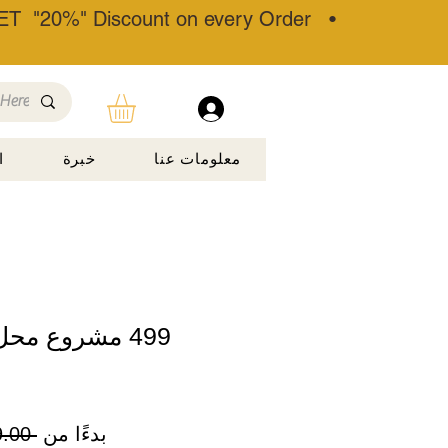
T "20%" Discount on every Order •
معلومات عنا
خبرة
ا
499 مشروع محل
بدءًا من
 ‏699.00 ₹ 