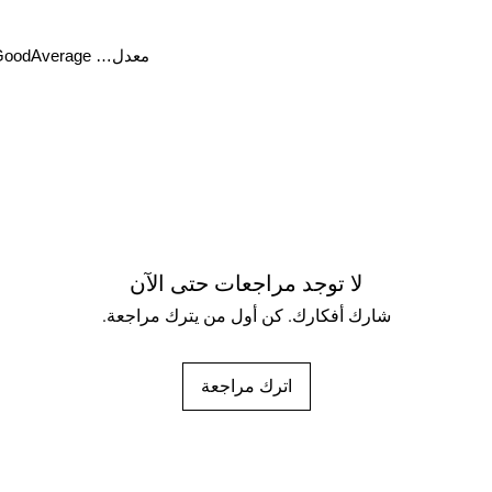
معدل… PerfectGoodAverage ليس بهذا السوء فقير جدا
لا توجد مراجعات حتى الآن
شارك أفكارك. كن أول من يترك مراجعة.
اترك مراجعة