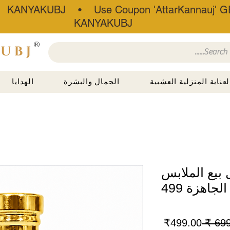
• KANYAKUBJ • Use Coupon 'AttarKannauj' GE
KANYAKUBJ
®
لعناية المنزلية العشبية
الجمال والبشرة
الهدايا
 بيع الملابس
الجاهزة 499
سعر
سعر
499.00₹