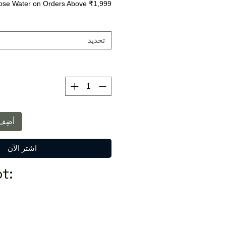
ose Water on Orders Above ₹1,999
تحديد
أضِف 
اشترِ الآن
t: