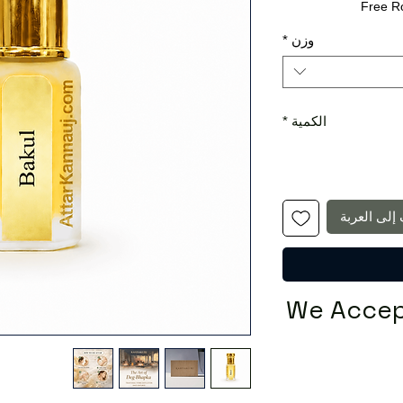
Free R
عادي
البيع
وزن
*
الكمية
*
إلى العربة
We Accep