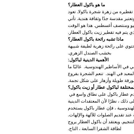
ما هو باكول العطار؟
تقطيره من زهرة شجرة باكولا. تعود
عتبر مقدسة جدًا وثقافة هندية. تأتي
يوليو ومنتصف أغسطس. هذا هو الوقت
ذي يتم فيه تقطير زيت باكول العطار.
ماذا تشبه رائحة باكول العطار؟
حتوي على رائحة زهرية لطيفة شبيهة
بخشب الصندل الزهري.
الأهمية الدينية لباكول:
 في الأساطير الهندوسية. غالبًا ما
عبد في الهند. تنعم الشجرة بفروع
ورقة طويلة وأزهار على شكل نجمة.
مختلفة لباكول عطار أو زيت باكول؟
دم عطار باكول على نطاق واسع في
لى ذلك ، نظرًا لأن المعتقدات الدينية
لهندوسية ، فإن عطار باكول يستخدم
ند تقديم الصلوات للآلهة والإلهات.
نجيم. ويعتقد أن باكول العطار يروج
لطاقة الشقرا السابعة ، التاج.