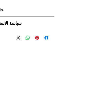
ls
سياسة الاستر
ارجع فق
ops Elengi
rn Coats of India
ro-Distillation
nish cherry, Medlar, bullet wood