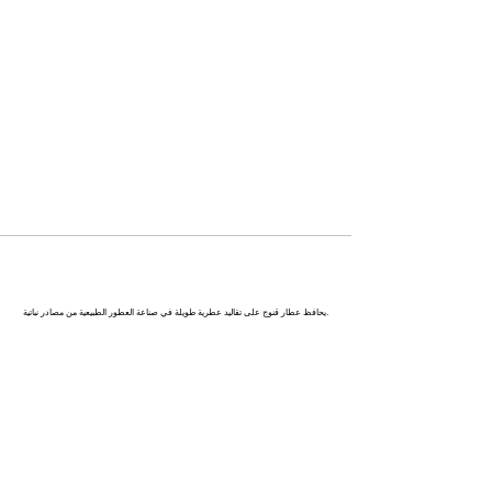
كاناج : عاصمة العطور في الهند
يحافظ عطار قنوج على تقاليد عطرية طويلة في صناعة العطور الطبيعية من مصادر نباتية.