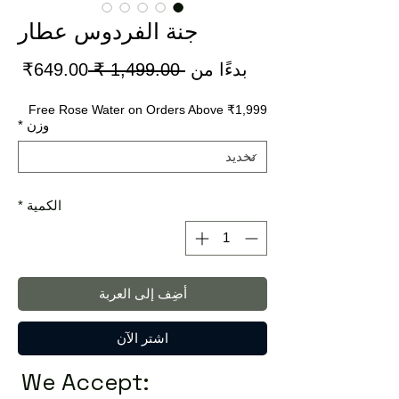
جنة الفردوس عطار
سعر
سعر
بدءًا من
 ‏1,499.00 ₹ 
649.00₹
عادي
البي
Free Rose Water on Orders Above ₹1,999
وزن
*
الكمية
*
أضِف إلى العربة
اشترِ الآن
We Accept: