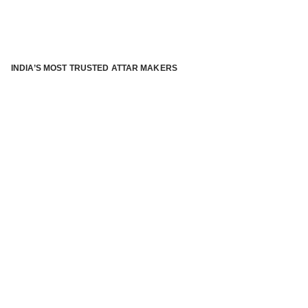
INDIA’S MOST TRUSTED ATTAR MAKERS
®
ABOUT ATTAR KANNAUJ
Kannauj Attar and kannauj perfume, Attar kannauj
is fast
emerging and one of the most trusted Direct to Consumer
brand specialized in traditional distillation of natural
fragrances, essential oils and herbal ingredients from plant
parts and flowers using traditional attar making process. in
kannauj is manufactured from past centuries and