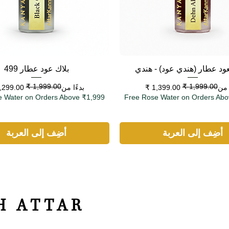
العرض السريع
العرض السريع
عود عطار (هندي عود) - هندي
بلاك عود عطار 499
البيع
عادي
سعر البيع
سعر عادي
ا من
بدءًا من
e Water on Orders Above ₹1,999
Free Rose Water on Orders Abo
أضِف إلى العربة
أضِف إلى العربة
H ATTAR