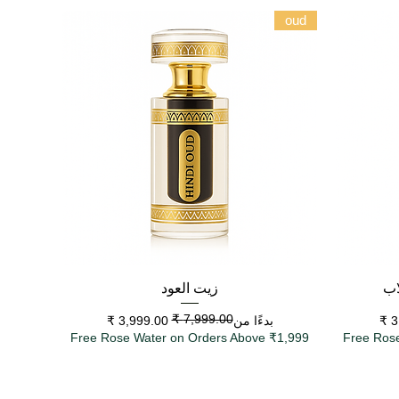
oud
العرض السريع
زيت العود
سعر البيع
سعر عادي
بدءًا من
Free Rose Water on Orders Above ₹1,999
Free Ros