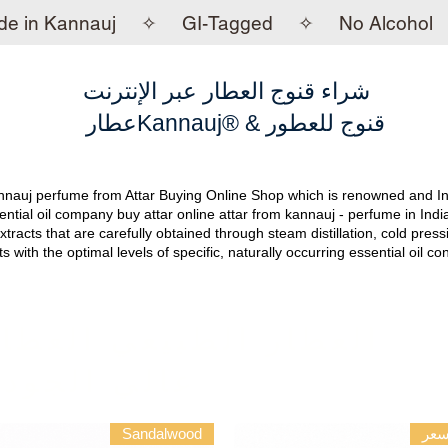
de in Kannauj ✧ GI-Tagged ✧ No Alcohol 
شراء قنوج العطار عبر الإنترنت
عطارKannauj® & قنوج للعطور
nnauj perfume from Attar Buying Online Shop which is renowned and India
tial oil company buy attar online attar from kannauj - perfume in Ind
xtracts that are carefully obtained through steam distillation, cold press
ts with the optimal levels of specific, naturally occurring essential oil c
العطار الطبيعي العطار
عالي الجودة
سعر
Sandalwood