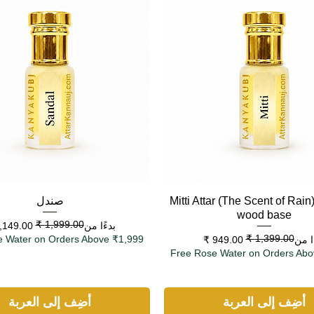
العرض السريع
العرض السريع
Mitti Attar (The Scent of Rain
صندل
wood base
سعر البيع
سعر عادي
بدءًا من
 البيع
 عادي
e Water on Orders Above ₹1,999
ًا من
Free Rose Water on Orders Abo
أضِف إلى العربة
أضِف إلى العربة