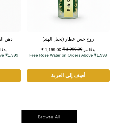
العرض السريع
روح خس عطار (نجيل الهند)
دهن ال
سعر البيع
سعر عادي
سعر 
سعر 
بدءًا من
بدءً
ve ₹1,999
Free Rose Water on Orders Above ₹1,999
أضِف إلى العربة
Browse All