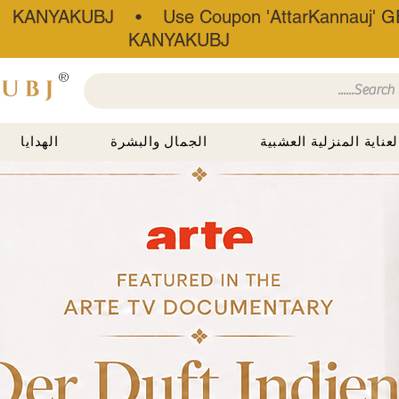
• KANYAKUBJ • Use Coupon 'AttarKannauj' GE
KANYAKUBJ
®
لعناية المنزلية العشبية
الجمال والبشرة
الهدايا