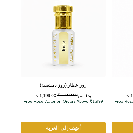
العرض السريع
روز عطار (روز دمشقية)
سعر البيع
سعر عادي
بدءًا من
Free Rose Water on Orders Above ₹1,999
Free Ros
أضِف إلى العربة