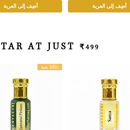
أضِف إلى العربة
أضِف إلى العربة
TAR AT JUST
₹499
100٪ نقية