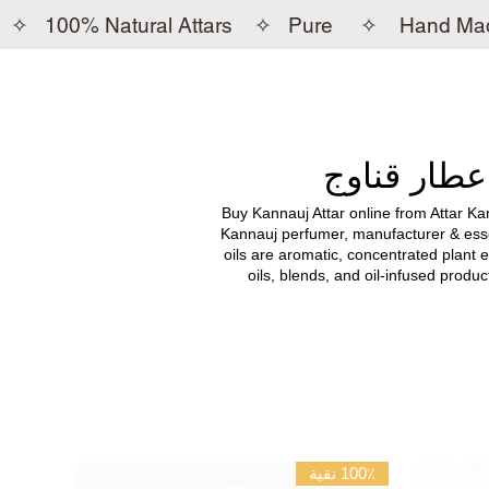
✧
100% Natural Attars ✧ Pure ✧ Hand Ma
عطار قناوج
Buy Kannauj Attar online from Attar Ka
Kannauj perfumer, manufacturer & essen
oils are aromatic, concentrated plant e
oils, blends, and oil-infused produc
100٪ نقية