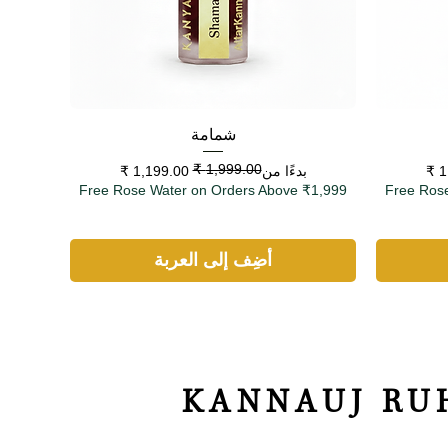
العرض السريع
شمامة
سعر البيع
سعر عادي
بدءًا من
Free Rose Water on Orders Above ₹1,999
Free Ros
أضِف إلى العربة
KANNAUJ RU