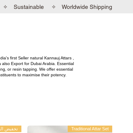
✧ Sustainable ✧ Worldwide Shipping
's first Seller natural Kannauj Attars ,
ia
also Export for Dubai Arabia
. Essential
ing, or resin tapping. We offer essential
onstituents to maximise their potency.
Traditional Attar Set
تخفيض ال