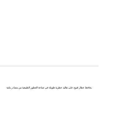
كاناج : عاصمة العطور في الهند
يحافظ عطار قنوج على تقاليد عطرية طويلة في صناعة العطور الطبيعية من مصادر نباتية.