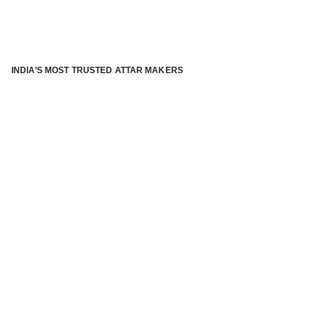
INDIA’S MOST TRUSTED ATTAR MAKERS
®
ABOUT ATTAR KANNAUJ
Kannauj Attar and kannauj perfume, Attar kannauj
is fast
emerging and one of the most trusted Direct to Consumer
brand specialized in traditional distillation of natural
fragrances, essential oils and herbal ingredients from plant
parts and flowers using traditional attar making process. in
kannauj is manufactured from past centuries and