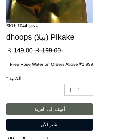
وحدة SKU: 1044
Pikake (بيلا) dhoops
سعر
سعر
 ‏199.00 ₹ 
عادي
البي
Free Rose Water on Orders Above ₹1,999
الكمية
*
أضِف إلى العربة
اشترِ الآن