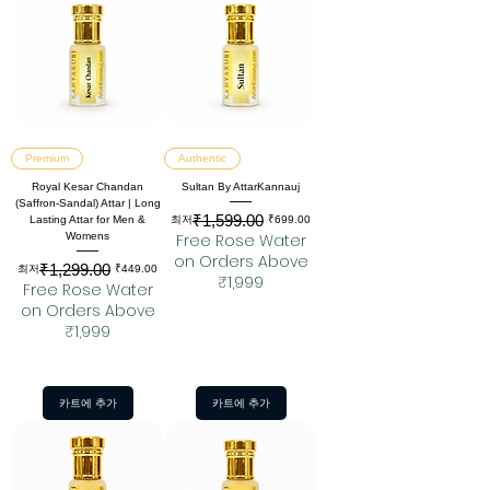
Premium
Authentic
Royal Kesar Chandan
Sultan By AttarKannauj
(Saffron-Sandal) Attar | Long
₹1,599.00
일반가
할인가
최저
₹699.00
Lasting Attar for Men &
Free Rose Water
Womens
on Orders Above
₹1,299.00
일반가
할인가
최저
₹449.00
₹1,999
Free Rose Water
on Orders Above
₹1,999
카트에 추가
카트에 추가