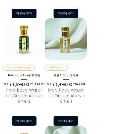
카트에 추가
카트에 추가
Natural Extracted
100% 순수
Ruh Khus Attar(베티버)
프랜지파니 아타르
₹1,999.00
₹1,499.00
일반가
할인가
일반가
할인가
최저
₹1,199.00
최저
₹699.00
Free Rose Water
Free Rose Water
on Orders Above
on Orders Above
₹1,999
₹1,999
카트에 추가
카트에 추가