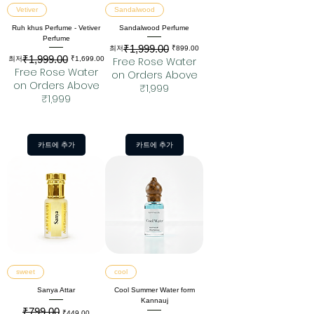
Vetiver
Sandalwood
Ruh khus Perfume - Vetiver
Sandalwood Perfume
Perfume
₹1,999.00
일반가
할인가
최저
₹899.00
₹1,999.00
일반가
할인가
최저
₹1,699.00
Free Rose Water
Free Rose Water
on Orders Above
on Orders Above
₹1,999
₹1,999
카트에 추가
카트에 추가
sweet
cool
Sanya Attar
Cool Summer Water form
Kannauj
₹799.00
일반가
할인가
₹449.00