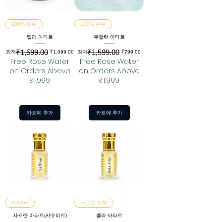
100% 순수
100% 순수
릴리 아타르
무할랏 아타르
₹1,599.00
₹1,599.00
일반가
할인가
일반가
할인가
최저
₹1,099.00
최저
₹799.00
Free Rose Water
Free Rose Water
on Orders Above
on Orders Above
₹1,999
₹1,999
카트에 추가
카트에 추가
Saffron
새로운 도착
사프란 아타르(카슈미르)
벨라 아타르