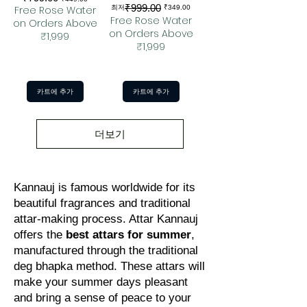
₹999.00
일반가
할인가
Free Rose Water
최저
₹349.00
Free Rose Water
on Orders Above
on Orders Above
₹1,999
₹1,999
카트에 추가
카트에 추가
더보기
Kannauj is famous worldwide for its
beautiful fragrances and traditional
attar-making process. Attar Kannauj
offers the
best attars for summer
,
manufactured through the traditional
deg bhapka method. These attars will
make your summer days pleasant
and bring a sense of peace to your