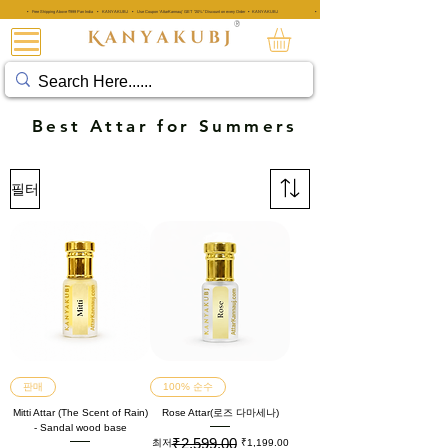
• Free Shipping Above ₹999 Pan India • KANYAKUBJ • Use Coupon 'AttarKannauj' GET "20%" Discount on every Order • KANYAKUBJ
• Free Shipping Above ₹999 Pan India • KANYAKUBJ • Use Coupon 'A
®
아타르 칸나우즈®
Best Attar for Summers
필터
판매
100% 순수
Mitti Attar (The Scent of Rain)
Rose Attar(로즈 다마세나)
- Sandal wood base
₹2,599.00
일반가
할인가
최저
₹1,199.00