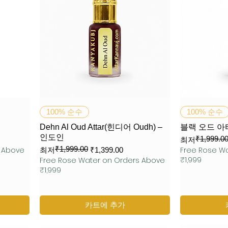
제품보기
100% 순수
100% 순수
Dehn Al Oud Attar(힌디어 Oudh) –
블랙 오드 아타
인도인
₹1,999.0
일반가
할인가
최저
₹1,999.00
s Above
일반가
할인가
Free Rose W
최저
₹1,399.00
₹1,999
Free Rose Water on Orders Above
₹1,999
카트에 추가