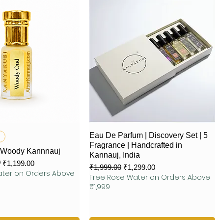
제품보기
제품보기
Eau De Parfum | Discovery Set | 5
Fragrance | Handcrafted in
 Woody Kannnauj
Kannauj, India
0
₹1,199.00
일반가
할인가
₹1,999.00
₹1,299.00
ater on Orders Above
Free Rose Water on Orders Above
₹1,999