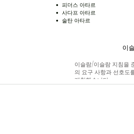
피더스 아타르
사다프 아타르
술탄 아타르
이슬
이슬람/이슬람 지침을 
의 요구 사항과 선호도
개척했습니다.
칸나우즈: 
Attar Kanna