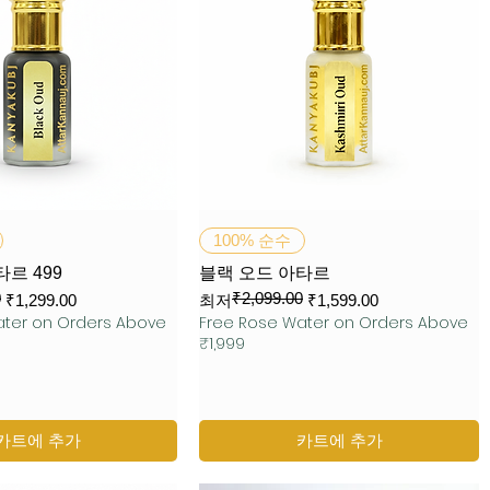
제품보기
제품보기
100% 순수
르 499
블랙 오드 아타르
0
₹2,099.00
일반가
할인가
₹1,299.00
최저
₹1,599.00
ater on Orders Above
Free Rose Water on Orders Above
₹1,999
카트에 추가
카트에 추가