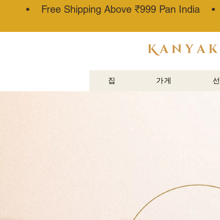
• Free Shipping Above ₹999 Pan India 
아타르 칸
나우즈®
집
가게