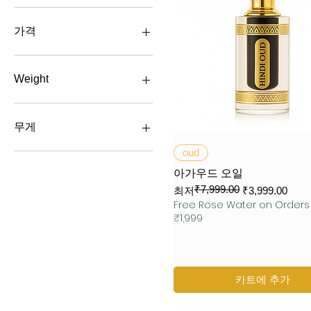
가격
₹1,199
₹3,999
Weight
100 ML
50 ML
무게
제품보기
oud
100ML
10ML
아가우드 오일
10ML
₹7,999.00
일반가
할인가
최저
₹3,999.00
12ML
Free Rose Water on Order
₹1,999
1ml Sample
25ML
50ML
5ML
카트에 추가