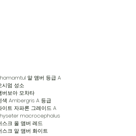
Shamamtul 알 앰버 등급 A
오시멈 성소
앰버보아 모차타
흰색 Ambergris A 등급
화이트 자파론 그레이드 A
hyseter macrocephalus
머스크 올 앰버 레드
머스크 알 앰버 화이트