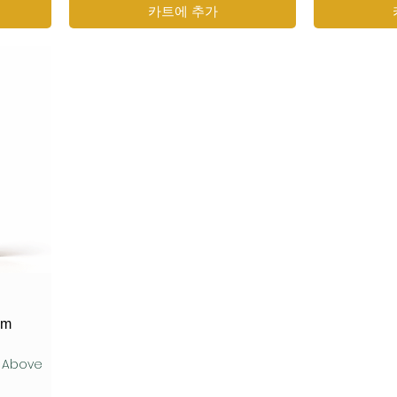
카트에 추가
um
s Above