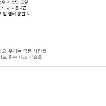
순수 자스민 오일
레드 사파론 A급
루 알 앰버 등급 A
요. 우리는 중동 사람들
타르 향수 제조 기술을
다.