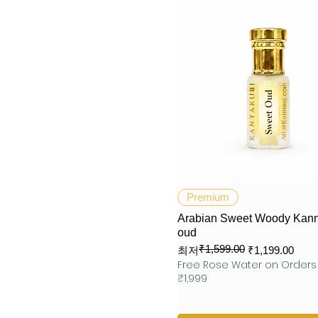
제품보기
Premium
Arabian Sweet Woody Kanna
oud
₹1,599.00
일반가
할인가
최저
₹1,199.00
Free Rose Water on Order
₹1,999