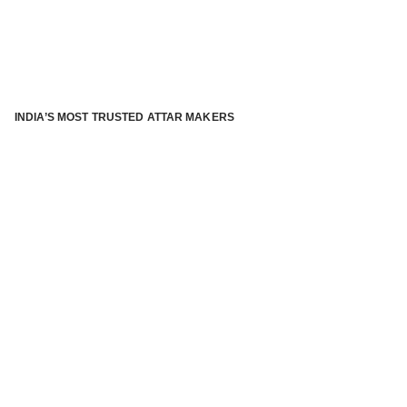
INDIA’S MOST TRUSTED ATTAR MAKERS
®
ABOUT ATTAR KANNAUJ
Kannauj Attar and kannauj perfume, Attar kannauj
is fast
emerging and one of the most trusted Direct to Consumer
brand specialized in traditional distillation of natural
fragrances, essential oils and herbal ingredients from plant