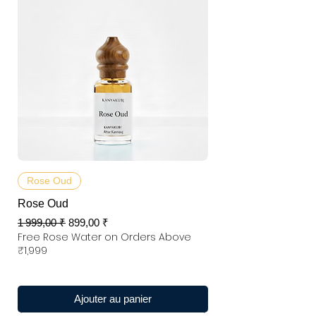
Rose Oud
Rose Oud
Prix original
Prix promotionnel
1 999,00 ₹
899,00 ₹
Free Rose Water on Orders Above
₹1,999
Ajouter au panier