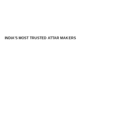
INDIA’S MOST TRUSTED ATTAR MAKERS
®
ABOUT ATTAR KANNAUJ
Kannauj Attar and kannauj perfume, Attar kannauj
is fast
emerging and one of the most trusted Direct to Consumer
brand specialized in traditional distillation of natural
fragrances, essential oils and herbal ingredients from plant