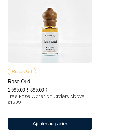
Rose Oud
Rose Oud
Prix original
Prix promotionnel
1 999,00 ₹
899,00 ₹
Free Rose Water on Orders Above
₹1,999
Ajouter au panier