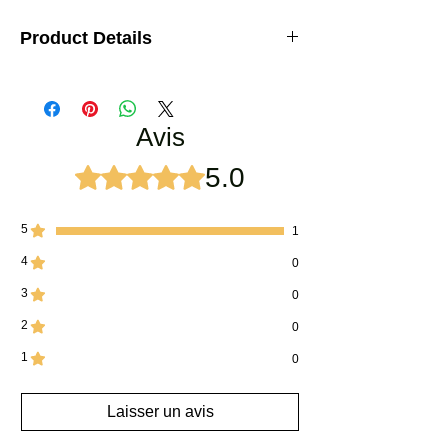
Product Details
Generally, roses with the best scents have
darker colours, more petals, and thick or velvety
petals. Red and pink roses often smell like what
Avis
we think of as a “rose”. White and yellows often
smell of violets, nasturtium, and lemon. Intense
yellow and orange roses often smell of fruits,
5.0
Noté 5 sur 5.
nasturtium, violets, and clove.
5
1
4
0
3
0
2
0
1
0
Laisser un avis