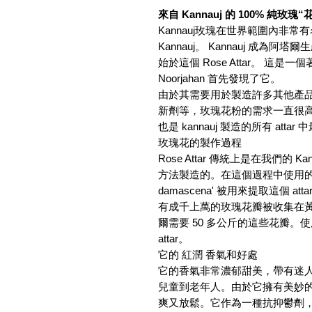
來自 Kannauj 的 100% 純玫瑰
Kannauj玫瑰在世界範圍內非
Kannauj。 Kannauj 成為
始於這個 Rose Attar。 
Noorjahan 首先發現了它。
由於其需要用於製造許多其他產
新劑等，玫瑰花粉的需求一直很
也是 kannauj 製造的所有 attar 
玫瑰花的製作過程
Rose Attar 傳統上是在我們的 
方法製造的。在這個過程中使用的玫
damascena' 被用來提取這個
有成千上萬的玫瑰花瓣被收集在黃
爾需要 50 多公斤的這些花瓣
attar。
它的 紅潤 香氣和好處
它的香氣非常濃郁甜美，帶有迷
兒童到老年人。由於它擁有美妙的
爽又放鬆。它作為一種抗抑鬱劑，