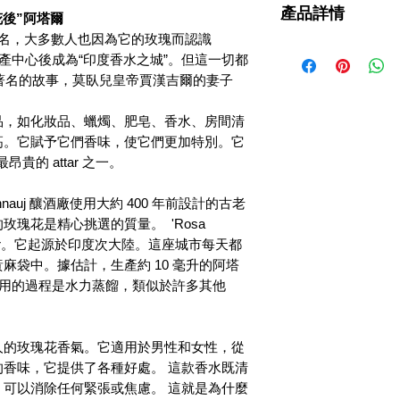
產品詳情
“花後”阿塔爾
常有名，大多數人也因為它的玫瑰而認識
植物學名稱：
大馬士革
阿塔爾生產中心後成為“印度香水之城”。但這一切都
提取方法：
傳統的阿塔
這是一個著名的故事，莫臥兒皇帝賈漢吉爾的妻子
部分植物使用：
玫瑰花
原產國
: 玫瑰花的原
強度和香氣：
它具有非
品，如化妝品、蠟燭、肥皂、香水、房間清
顏色：
淡黃色
高。它賦予它們香味，使它們更加特別。它
與：
這種阿塔爾與洋甘
中最昂貴的 attar 之一。
草、 廣藿香 和 依蘭精
貨號： KA-IN-A102
Kannauj 釀酒廠使用大約 400 年前設計的古老
瑰花是精心挑選的質量。 'Rosa
 attar。它起源於印度次大陸。這座城市每天都
麻袋中。據估計，生產約 10 毫升的阿塔
。使用的過程是水力蒸餾，類似於許多其他
人的玫瑰花香氣。它適用於男性和女性，從
香味，它提供了各種好處。 這款香水既清
可以消除任何緊張或焦慮。 這就是為什麼