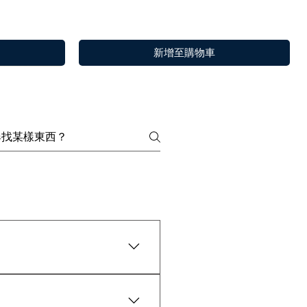
新增至購物車
y are widely tested as 100%
快速瀏覽
快速瀏覽
快速瀏覽
Choya Nakh Attar
Sandal Log
Paan
or 30 minutes.