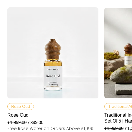
快速瀏覽
Rose Oud
Traditional A
Rose Oud
Traditional In
Set Of 5 | Ha
一般價格
促銷價格
₹1,999.00
₹899.00
Free Rose Water on Orders Above ₹1,999
一般價格
促
₹1,999.00
₹1,