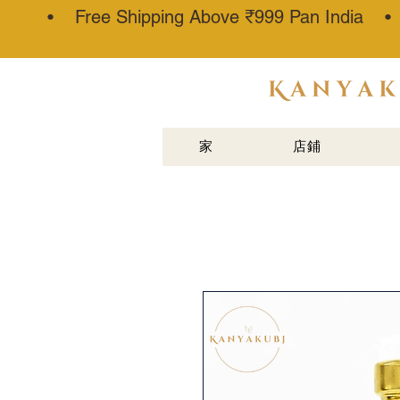
• Free Shipping Above ₹999 Pan India 
阿塔·卡纳
乌吉®
家
店鋪