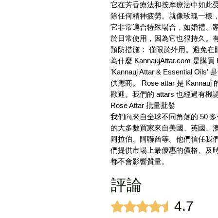
它在芳香療法和按摩療法中如此
除任何精神疲勞。就像玫瑰一樣
它非常適合特殊場合，如婚禮、家
於日常使用，因為它也很持久。
預防措施： 僅限於外用。避免在
為什麼 KannaujAttar.com 是購買
'Kannauj Attar & Essentia
供應商。 Rose attar 是 Ka
歡迎。我們的 attars 也經過
Rose Attar 批量批發
我們向來自全球不同角落的 50 多
的大多數買家來自美國、英國、
阿拉伯、阿聯酋等。他們信任我
們提供市場上最優惠的價格、及
都不會影響質量。
評論
4.7
評等為 4.7（最高為 5 顆星）。