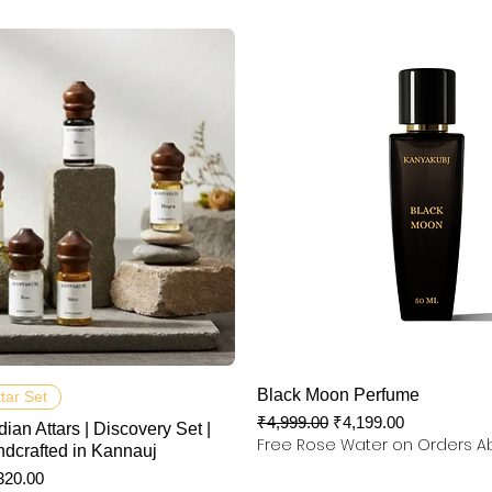
快速瀏覽
快速瀏覽
Black Moon Perfume
ttar Set
一般價格
促銷價格
₹4,999.00
₹4,199.00
dian Attars | Discovery Set |
Free Rose Water on Orders A
ndcrafted in Kannauj
銷價格
320.00