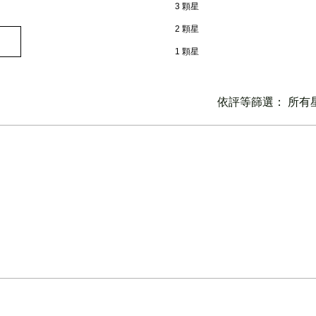
3 顆星
2 顆星
1 顆星
依評等篩選：
所有