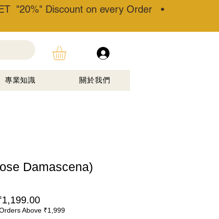
T "20%" Discount on every Order •
專業知識
關於我們
se Damascena)
一
促
₹1,199.00
Orders Above ₹1,999
般
銷