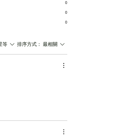
0
0
0
星等
排序方式：
最相關