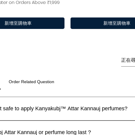
ter on Orders Above ₹1,999
新增至購物車
新增至購物車
Order Related Question
I have a sensitive skin. Is it safe to apply Kanyakubj™ Attar Kannauj perfumes?
 perfumes are blended with IFRA approved ingredients and the
快速瀏覽
快速瀏覽
快速瀏覽
快速瀏覽
快速瀏覽
快速瀏覽
m | Discovery Set | 5
 / Tilak 100% Pure Natural (
Luxury
Best seller
limited
ll recommend that you apply a spray on the inner wrist and wait f
Attar Kannauj or perfume long last ?