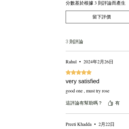
分數基於根據 3 則評論而產生
留下評價
3 則評論
Rahul
•
2024年2月26日
評等為 5（最高為 5 顆星）。
very satisfied
good one , must try rose
這評論有幫助嗎？
有
Preeti Khadda
•
2月22日