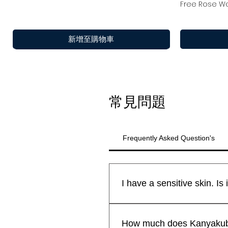
Free Rose Wa
新增至購物車
常見問題
Frequently Asked Question's
All Kanyakubj™ Attar Kannauj
快速瀏覽
快速瀏覽
快速瀏覽
Shamamatul Amber | Shamama Attar |
Rosentia Air Freshner
Eau De Parfu
Chandan Tika
新到貨
新到貨
safe for all skin types.We sti
How much does Kanyakubj 