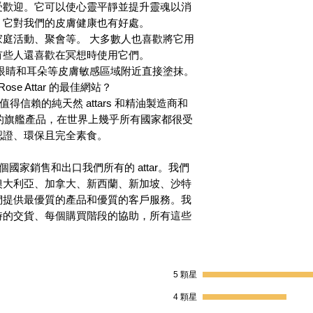
受歡迎。它可以使心靈平靜並提升靈魂以消
，它對我們的皮膚健康也有好處。
庭活動、聚會等。 大多數人也喜歡將它用
有些人還喜歡在冥想時使用它們。
眼睛和耳朵等皮膚敏感區域附近直接塗抹。
 Rose Attar 的最佳網站？
l Oils' 是值得信賴的純天然 attars 和精油製造商和
nnauj 的旗艦產品，在世界上幾乎所有國家都很受
有機認證、環保且完全素食。
個國家銷售和出口我們所有的 attar。我們
澳大利亞、加拿大、新西蘭、新加坡、沙特
們提供最優質的產品和優質的客戶服務。我
時的交貨、每個購買階段的協助，所有這些
5 顆星
4 顆星