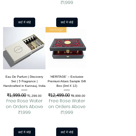
₹1,999
कार्ट में जोड़ें
कार्ट में जोड़ें
Heritage
Eau De Parfum | Discovery
‘HERITAGE’ – Exclusive
Set | 5 Fragrance |
Premium Attars Sample Gift
Handcrafted in Kannauj, India
Box (3ml X 12)
₹1,999.00
₹12,499.00
नियमित मूल्य
बिक्री मूल्य
नियमित मूल्य
बिक्री मूल्य
₹1,299.00
₹8,999.00
Free Rose Water
Free Rose Water
on Orders Above
on Orders Above
₹1,999
₹1,999
कार्ट में जोड़ें
कार्ट में जोड़ें