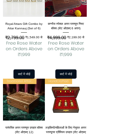
Royal Attars Gift Combo by
कन्नौज स्पेशल अत्तर परफ्यूम गिफ्ट
Attar Kannauj (Set of 6)
बॉक्स (सेट ओएफए 6 अत्तर)
₹2,799.00
₹4,999.00
नियमित मूल्य
बिक्री मूल्य
नियमित मूल्य
बिक्री मूल्य
₹1,549.00
से
₹2,199.00
से
Free Rose Water
Free Rose Water
on Orders Above
on Orders Above
₹1,999
₹1,999
कार्ट में जोड़ें
कार्ट में जोड़ें
Traditional Attar Set
HandCrafted
पारंपरिक अत्तर परफ्यूम उपहार बॉक्स
लड़कियों/महिलाओं के लिए नेचुरल अत्तर
(सेट ओएफए 12)
परफ्यूम्स प्रीमियम उपहार (सेट ओएफए