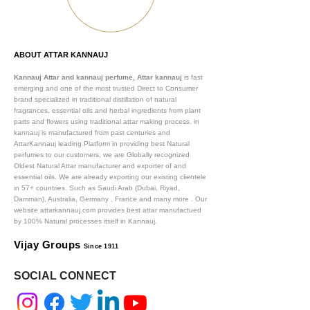
ABOUT ATTAR KANNAUJ
Kannauj Attar and kannauj perfume, Attar kannauj
is fast
emerging and one of the most trusted Direct to Consumer
brand specialized in traditional distillation of natural
fragrances, essential oils and herbal ingredients from plant
parts and flowers using traditional attar making process. in
kannauj is manufactured from past centuries and
AttarKannauj leading Platform in providing best Natural
perfumes to our customers, we are Globally recognized
Oldest Natural Attar manufacturer and exporter of and
essential oils. We are already exporting our existing clientele
in 57+ countries. Such as Saudi Arab (Dubai, Riyad,
Damman), Australia, Germany , France and many more .
Our
website attarkannauj.com provides best attar manufactued
by 100% Natural processes itself in Kannauj.
Vijay Groups
Since 1911
SOCIAL CONNECT