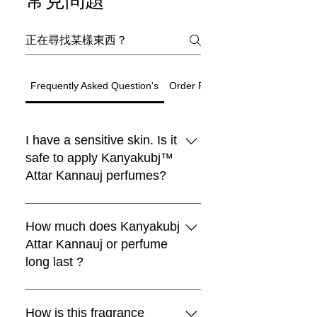
常見問題
Frequently Asked Question's
Order Related Question
I have a sensitive skin. Is it
safe to apply Kanyakubj™
Attar Kannauj perfumes?
Black Moon Perfume
Choya Nakh Attar
Shamamatul Amber | Shamama Attar |
Eau De Parfum | Discovery Set | 5
Rosentia Air Freshner
Chandan Tika / Tilak 100% Pure
Traditional Attar Set
Boya
新到貨
新到貨
Luxury
Best seller
Sandal Log
limited
Paan
Indian Attar
Fragrance | Handcrafted in Kannauj,
Natural ( Pack of 2 )
₹1,999.00
₹599.00
一般價格
一般價格
促銷價格
一般價格
促銷價格
促銷價格
₹4,999.00
自
自
₹4,199.00
₹299.00
₹899.00
Traditional Indian Attars | Discovery
Boya Perfume
lavender kiss -(lavender candle)
Premium Laddu Candle – Mogra
Luxury Unisex Attar Gift Set - 6 x 3ml
vanilla heart candle
Sandalwood Log 50gm + Rubbing
Oud Combo Pack For Men
Pan Essence – Ruh Pan (Sofia)
All Kanyakubj™ Attar Kannauj
Free Rose Water on Orders Above
Free Rose Water on Orders Above
Free Rose Water on Orders Above
India
₹1,999.00
一般價格
促銷價格
一般價格
促銷價格
自
₹599.00
₹399.00
₹1,199.00
Set | Set Of 5 | Handcrafted in
Fragrance by Kanyakubj .SET OF 4
Stone 100% Pure By Kanyakubj
₹3,999.00
一般價格
一般價格
一般價格
一般價格
一般價格
一般價格
促銷價格
促銷價格
促銷價格
促銷價格
促銷價格
促銷價格
₹1,999.00
₹699.00
₹2,999.00
₹999.00
₹2,999.00
自
₹559.20
₹899.00
₹999.00
₹2,499.00
₹2,499.00
₹3,299.00
₹1,999
₹1,999
₹1,999
perfumes are blended with IFRA
How much does Kanyakubj
Free Rose Water on Orders Above
Free Rose Water on Orders Above
一般價格
促銷價格
₹1,999.00
₹1,299.00
Free Rose Water on Orders Above
Free Rose Water on Orders Above
Free Rose Water on Orders Above
Free Rose Water on Orders Above
Free Rose Water on Orders Above
Free Rose Water on Orders Above
Kannauj
一般價格
一般價格
促銷價格
促銷價格
₹499.00
₹2,999.00
₹399.20
₹1,549.00
₹1,999
₹1,999
approved ingredients and they are
Attar Kannauj or perfume
Free Rose Water on Orders Above
₹1,999
₹1,999
₹1,999
₹1,999
₹1,999
₹1,999
Free Rose Water on Orders Above
Free Rose Water on Orders Above
一般價格
促銷價格
₹1,999.00
₹1,320.00
₹1,999
widely tested as 100% safe for all
long last ?
₹1,999
₹1,999
Free Rose Water on Orders Above
新增至購物車
新增至購物車
新增至購物車
skin types.We still recommend that
₹1,999
新增至購物車
新增至購物車
you apply a spray on the inner
Attars from Kannauj are renowned
新增至購物車
新增至購物車
新增至購物車
新增至購物車
新增至購物車
新增至購物車
新增至購物車
wrist and wait for 30 minutes.
for their exceptional longevity,
How is this fragrance
新增至購物車
新增至購物車