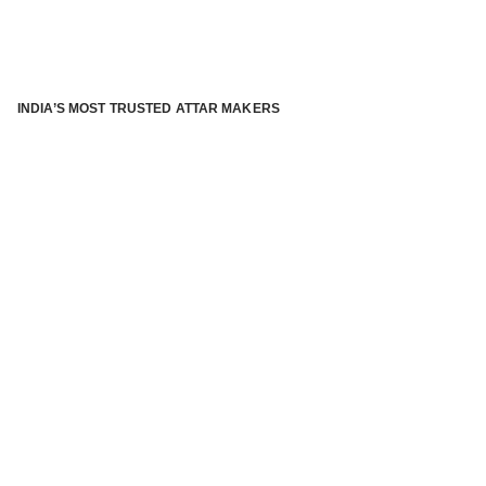
INDIA’S MOST TRUSTED ATTAR MAKERS
®
ABOUT ATTAR KANNAUJ
Kannauj Attar and kannauj perfume, Attar kannauj
is fast
emerging and one of the most trusted Direct to Consumer
brand specialized in traditional distillation of natural
fragrances, essential oils and herbal ingredients from plant
parts and flowers using traditional attar making process. in
kannauj is manufactured from past centuries and