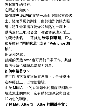
喚起重生的精神。
它聞起來如何？
這個漂亮
阿塔爾
在第一場雨後聞起來像烤
土。隨著季風的到來，由於強烈的陽光照
射，將生命噴灑在乾燥和加熱的土壤上，
烘烤過的土地散發出一種很容易讓人愛上
的獨特香氣——這就是
米蒂
阿塔爾
。它也
很受歡迎
“雨的味道”
或者
“Petrichor 精
油”。
用途和好處：
舒緩的天然 attar 也可用於日常工作。其舒
緩的香氣也被認為是壓力剋星。
如何申請香水？
您可以將它直接塗抹在皮膚上，最好塗抹
在神經點上，以增強體驗。
由於 Mitti Attar 的香味類似於初雨或潮濕土
壤或泥土的氣味，它有助於加深您與自然
和內心的聯繫。
了解 Mitti Attar/Gill Attar 的關鍵事實：