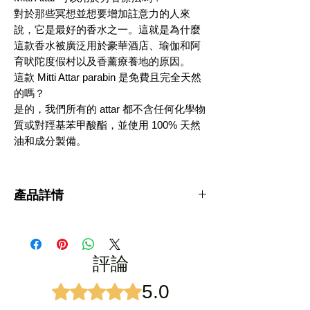
對於那些冥想並想要增加註意力的人來
說，它是最好的香水之一。這就是為什麼
這款香水被廣泛用於豪華酒店、瑜伽和阿
育吠陀度假村以及香薰療養地的原因。
這款 Mitti Attar parabin 是免費且完全天然
的嗎？
是的，我們所有的 attar 都不含任何化學物
質或對羥基苯甲酸酯，並使用 100% 天然
油和成分製備。
產品詳情
Mitti Attar 的主要特點：
通用名稱
：Petrichor Oil、雨的氣味、烤土阿
塔爾、泥阿塔爾
評論
提取方法
： Kannauj 的傳統 attar 水蒸餾
（Deg & Bhapka 方法）
部分植物蒸餾
： 烤土和心材。
5.0
評等為 5（最高為 5 顆星）。
原產國
: 印度