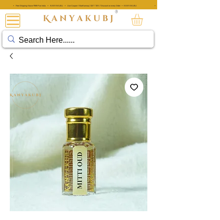
• Free Shipping Above ₹999 Pan India • KANYAKUBJ • Use Coupon 'AttarKannauj' GET "20%" Discount on every Order • KANYAKUBJ
• Free Shipping Above ₹999 Pan India • KANYAKUBJ • Use Coupon 'A
®
阿塔·卡纳乌吉®