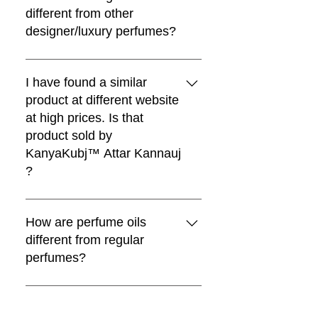
owing to their high purity and
different from other
新增至購物車
natural properties. While some
designer/luxury perfumes?
attars may exhibit a shorter
duration when applied directly to
Kanyakubj™ Attar Kannauj
the skin, their lasting fragrance can
perfumes are blended by award
I have found a similar
be significantly extended when
winning master perfumers like
product at different website
applied to clothing. Additionally,
Christophe Raynaud and Nanako
at high prices. Is that
blending attars or perfumes with
Ogi. We have used the finest and
product sold by
carrier oils, such as coconut oil,
most exquisite pallet of raw
KanyaKubj™ Attar Kannauj
can enhance their longevity and
materials for all the fine fragrances.
?
provide a sustained olfactory
The handpicked ingredients,
experience throughout the day.
masterfully layered notes, and
No, We sell our traditional attars
This method not only ensures a
intensely concentrated
only through official KanyaKubj™
How are perfume oils
prolonged fragrance but also offers
formulations develop on your skin
Attar Kannauj website
different from regular
versatility in application, allowing
and linger in the air for a head-
attarkannauj.com and as a
perfumes?
individuals to tailor their
turning, compliment-getting effect.
manufacturer our prices are
experience based on personal
An effect that's amiss in a lot of soft
genuine. If you find a similar
Perfume oils are more
preferences and desired duration.
and generic designer fragrances.
product at any other website, you
concentrated and alcohol-free.