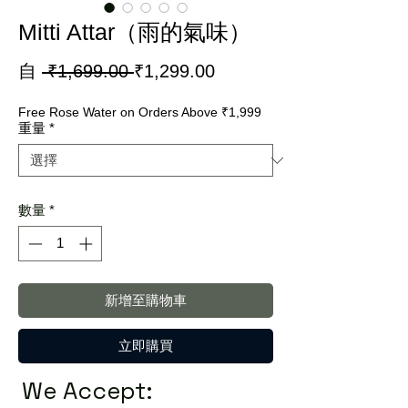
Mitti Attar（雨的氣味）
一
促
自
 ₹1,699.00 
₹1,299.00
般
銷
Free Rose Water on Orders Above ₹1,999
價
價
重量
*
格
格
數量
*
新增至購物車
立即購買
We Accept: