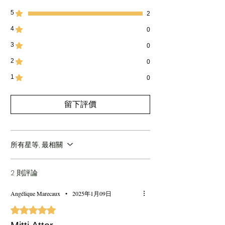
成分
: Mitti 焗土
一致性
： 中等粘度
5
2
栽培方法
: 野生採集的泥土粘土
4
0
香味描述
：Mitti Attar 香味類似於當第一滴雨
落在乾涸的土地上時所體驗到的香味
3
0
與
： 香根草、檀香、 廣藿香、茉莉、 玫瑰、
依蘭和 乳香精油。
2
0
1
0
留下評價
所有星等, 最相關
2 則評論
Angélique Marecaux
•
2025年1月09日
評等為 5（最高為 5 顆星）。