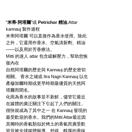
“
米蒂·阿塔爾
”或
Petrichor 精油
.Attar
kannauj 製作過程
米蒂阿塔爾 可以直接作為香水使用。除此
之外，它還用作香水、空氣清新劑、精油
——以及用於芳香療法。
Mitti 的迷人 attar 包含緩解壓力，幫助您恢
復內在
自然阿塔爾的歷史與 Kannauj 的歷史密切
相關。 香水之城或 Itra Nagri Kannauj 以生
產穆加爾時期或更早時期最優質的天然阿
塔爾而聞名。
化雨為香水的故事並不新鮮，儘管它最近
在媒體的廣泛關注下引起了人們的關注。
很快就成為了其中之一 在 Kannauj 發現的
最受歡迎的香水。我們的Mitti Attar最近因
其獨特的香氣類似於烤土的香氣而廣受歡
迎並被全球媒體報導。舒緩、醇厚的香味