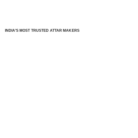
INDIA’S MOST TRUSTED ATTAR MAKERS
®
ABOUT ATTAR KANNAUJ
Kannauj Attar and kannauj perfume, Attar kannauj
is fast
emerging and one of the most trusted Direct to Consumer
brand specialized in traditional distillation of natural
fragrances, essential oils and herbal ingredients from plant
parts and flowers using traditional attar making process. in
kannauj is manufactured from past centuries and