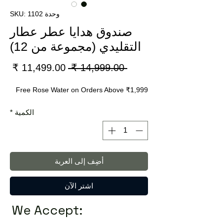
وحدة SKU: 1102
صندوق هدايا عطر عطار
التقليدي (مجموعة من 12)
سعر
سعر
 ‏14,999.00 ₹ 
عادي
البي
Free Rose Water on Orders Above ₹1,999
الكمية
*
أضِف إلى العربة
اشترِ الآن
We Accept: