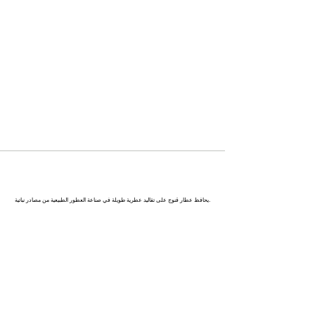
كاناج : عاصمة العطور في الهند
يحافظ عطار قنوج على تقاليد عطرية طويلة في صناعة العطور الطبيعية من مصادر نباتية.