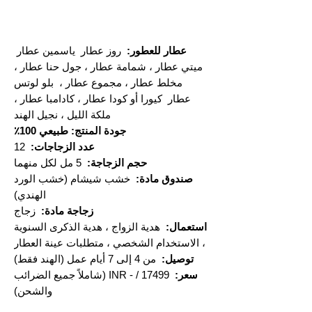
عطار للعطور:
روز عطار ياسمين عطار
ميتي عطار ، شمامة عطار ، جول حنا عطار ،
مخلط عطار ، مجموع عطار ، بلو لوتس
عطار كيورا أو كودا عطار ، كادامبا عطار ،
ملكة الليل ، نجيل الهند
جودة المنتج: طبيعي 100٪
عدد الزجاجات:
12
حجم الزجاجة:
5 مل لكل منهما
صندوق مادة:
خشب شيشام (خشب الورد
الهندي)
زجاجة مادة:
زجاج
استعمال:
هدية الزواج ، هدية الذكرى السنوية
، الاستخدام الشخصي ، متطلبات عينة العطار
توصيل:
من 4 إلى 7 أيام عمل (الهند فقط)
سعر:
17499 / - INR (شاملاً جميع الضرائب
والشحن)