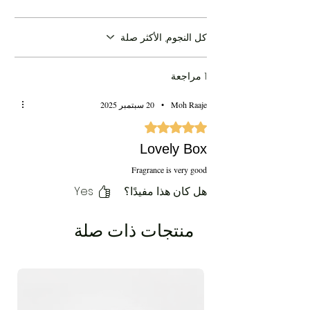
Delivery:
4 to 7 working days (India Only)
كل النجوم, الأكثر صلة
Price:
17099/- INR (Inclusive of all taxes &
Shipping)
1 مراجعة
Moh Raaje
•
20 سبتمبر 2025
تم التقييم بـ 5 من أصل 5 نجوم.
Lovely Box
Fragrance is very good
هل كان هذا مفيدًا؟
Yes
منتجات ذات صلة