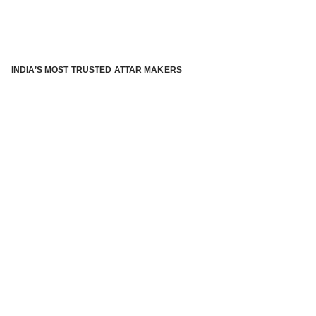
INDIA’S MOST TRUSTED ATTAR MAKERS
®
ABOUT ATTAR KANNAUJ
Kannauj Attar and kannauj perfume, Attar kannauj
is fast
emerging and one of the most trusted Direct to Consumer
brand specialized in traditional distillation of natural
fragrances, essential oils and herbal ingredients from plant
parts and flowers using traditional attar making process. in
kannauj is manufactured from past centuries and