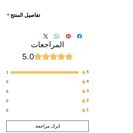
تفاصيل المنتج
تقدر احياة
الزعفران ساتيفوس
الزوية :
المراجعات
جزء
بهارات زهرة نبات الزعفران
النبات:
5.0
تم التقييم بـ 5 من أصل 5 نجوم.
بلد المنشأ
كشمير ، الهند
:
5
1
4
يمتزج
يمتزج عطار الزعفران جيدًا مع
0
جيدًا مع:
جميع زيوت الأزهار - عطار الورد
3
0
عطار الياسمين
2
0
اللون
رائحة مميزة وحارة ونباتية وقوية
1
والرائحة:
0
طريقة
الطريقة التقليدية - التقطير
اترك مراجعة
الاستخراج:
المائي