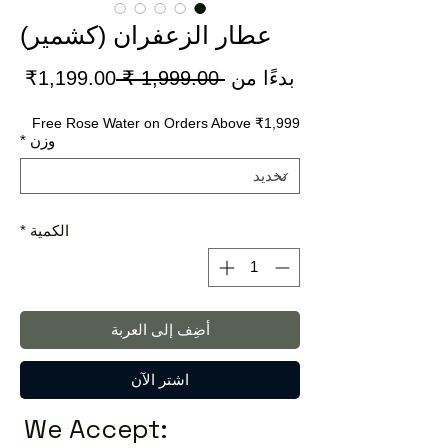
عطار الزعفران (كشمير)
سعر
سعر
بدءًا من
 ‏1,999.00 ₹ 
1,199.00₹
عادي
البي
Free Rose Water on Orders Above ₹1,999
وزن
*
الكمية
*
أضِف إلى العربة
اشترِ الآن
We Accept: