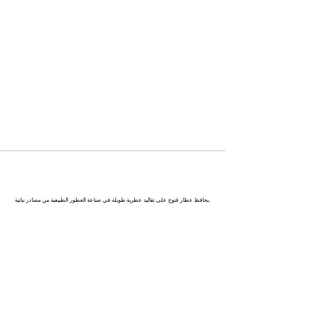
كاناج : عاصمة العطور في الهند
يحافظ عطار قنوج على تقاليد عطرية طويلة في صناعة العطور الطبيعية من مصادر نباتية.