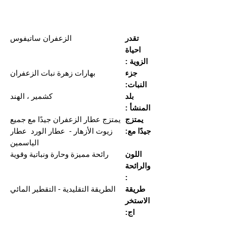
تقدر
الزعفران ساتيفوس
احياة
الزوية :
جزء
بهارات زهرة نبات الزعفران
النبات:
بلد
كشمير ، الهند
المنشأ :
يمتزج
يمتزج عطار الزعفران جيدًا مع جميع
جيدًا مع:
زيوت الأزهار - عطار الورد عطار
الياسمين
اللون
رائحة مميزة وحارة ونباتية وقوية
والرائحة
:
طريقة
الطريقة التقليدية - التقطير المائي
الاستخر
اج: