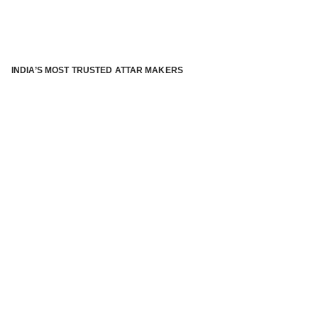
INDIA’S MOST TRUSTED ATTAR MAKERS
®
ABOUT ATTAR KANNAUJ
Kannauj Attar and kannauj perfume, Attar kannauj
is fast
emerging and one of the most trusted Direct to Consumer
brand specialized in traditional distillation of natural
fragrances, essential oils and herbal ingredients from plant
parts and flowers using traditional attar making process. in
kannauj is manufactured from past centuries and