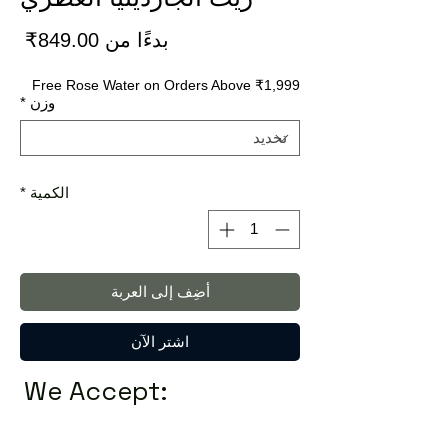
سعر
بدءًا من
849.00₹
البي
Free Rose Water on Orders Above ₹1,999
وزن
*
الكمية
*
أضِف إلى العربة
اشترِ الآن
We Accept: