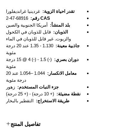
تقدر احياة الزوية:
غردينيا غرانديفلورا
CAS رقم:
68916-47-2
بلد المنشأ:
أمريكا الجنوبية والصين
الذوبان:
قابل للذوبان في الكحول
والزيوت. غير قابل للذوبان في الماء
جاذبية معينة:
1.130 - 1.35 عند 20 درجة
مئوية
دوران بصري:
(-) 1.5 - (-) 4 @ 15 درجة
مئوية
معامل الانكسار:
1.044 –1.054 عند 20
درجة مئوية
جزء النبات المستخدم:
زهور
نقطة مضيئة:
(+ 10 درجة) - (+ 25 درجة)
طريقة الاستخراج:
التقطير بالبخار
تفاصيل المنتج