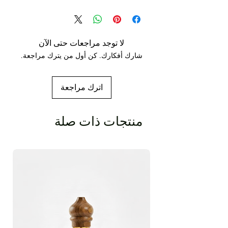
تقدر احياة الزوية:
غردينيا غرانديفلورا
CAS رقم:
68916-47-2
بلد المنشأ:
أمريكا الجنوبية والصين
الذوبان:
قابل للذوبان في الكحول والزيوت. غير
قابل للذوبان في الماء
لا توجد مراجعات حتى الآن
جاذبية معينة:
1.130 - 1.35 عند 20 درجة مئوية
شارك أفكارك. كن أول من يترك مراجعة.
دوران بصري:
(-) 1.5 - (-) 4 @ 15 درجة مئوية
معامل الانكسار:
1.044 –1.054 عند 20 درجة
مئوية
اترك مراجعة
جزء النبات المستخدم:
زهور
نقطة مضيئة:
(+ 10 درجة) - (+ 25 درجة)
طريقة الاستخراج:
التقطير بالبخار
منتجات ذات صلة