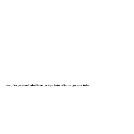
كاناج : عاصمة العطور في الهند
يحافظ عطار قنوج على تقاليد عطرية طويلة في صناعة العطور الطبيعية من مصادر نباتية.