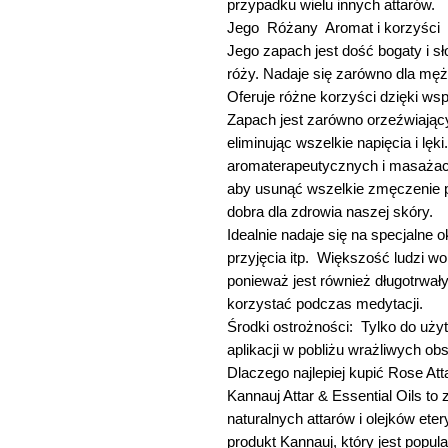
przypadku wielu innych attarów.
Jego Różany Aromat i korzyści
Jego zapach jest dość bogaty i s
róży. Nadaje się zarówno dla mężc
Oferuje różne korzyści dzięki ws
Zapach jest zarówno orzeźwiający,
eliminując wszelkie napięcia i lęk
aromaterapeutycznych i masażach
aby usunąć wszelkie zmęczenie p
dobra dla zdrowia naszej skóry.
Idealnie nadaje się na specjalne o
przyjęcia itp. Większość ludzi wo
ponieważ jest również długotrwały.
korzystać podczas medytacji.
Środki ostrożności: Tylko do uży
aplikacji w pobliżu wrażliwych obs
Dlaczego najlepiej kupić Rose At
Kannauj Attar & Essential Oils to
naturalnych attarów i olejków ete
produkt Kannauj, który jest popul