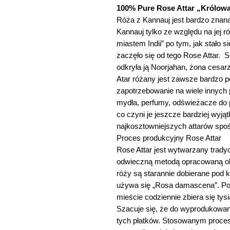
100% Pure Rose Attar „Królow
Róża z Kannauj jest bardzo znana
Kannauj tylko ze względu na jej 
miastem Indii” po tym, jak stało s
zaczęło się od tego Rose Attar. Sł
odkryła ją Noorjahan, żona cesa
Atar różany jest zawsze bardzo 
zapotrzebowanie na wiele innych 
mydła, perfumy, odświeżacze do 
co czyni je jeszcze bardziej wyją
najkosztowniejszych attarów spo
Proces produkcyjny Rose Attar
Rose Attar jest wytwarzany trady
odwieczną metodą opracowaną oko
róży są starannie dobierane pod k
używa się „Rosa damascena”. Po
mieście codziennie zbiera się ty
Szacuje się, że do wyprodukowani
tych płatków. Stosowanym proces